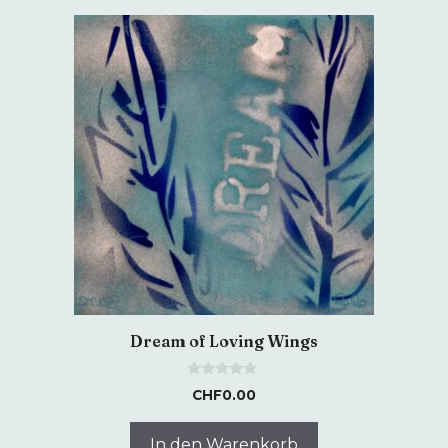
Dream of Loving Wings
0
CHF
0.00
o
u
t
o
In den Warenkorb