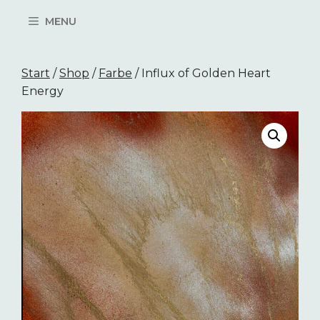
Springe
MENU
zum
Inhalt
Start
/
Shop
/
Farbe
/ Influx of Golden Heart
Energy