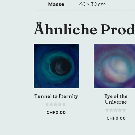
Masse
40 × 30 cm
Ähnliche Pro
Tunnel to Eternity
Eye of the
Universe
0
CHF
0.00
o
0
CHF
0.00
u
o
t
u
o
t
f
o
5