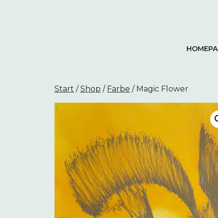
Springe
zum
Inhalt
HOMEPA
Start
/
Shop
/
Farbe
/ Magic Flower