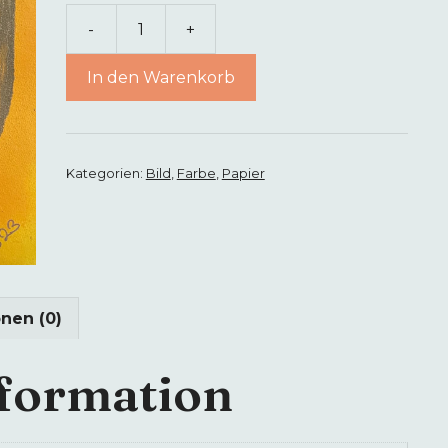
-
+
Magic
Flower
In den Warenkorb
Menge
Kategorien:
Bild
,
Farbe
,
Papier
nen (0)
nformation